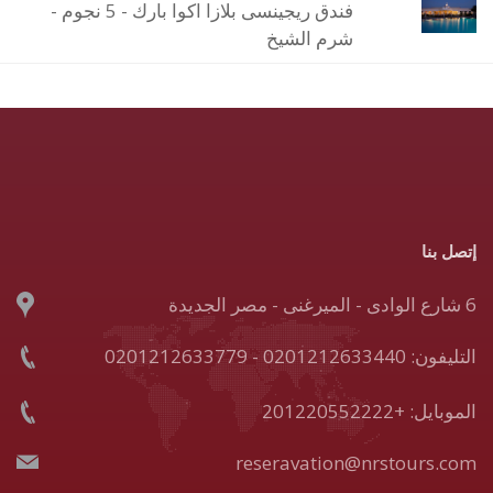
فندق ريجينسى بلازا اكوا بارك - 5 نجوم -
شرم الشيخ
إتصل بنا
6 شارع الوادى - الميرغنى - مصر الجديدة
التليفون: 0201212633440 - 0201212633779
الموبايل: +201220552222
reseravation@nrstours.com