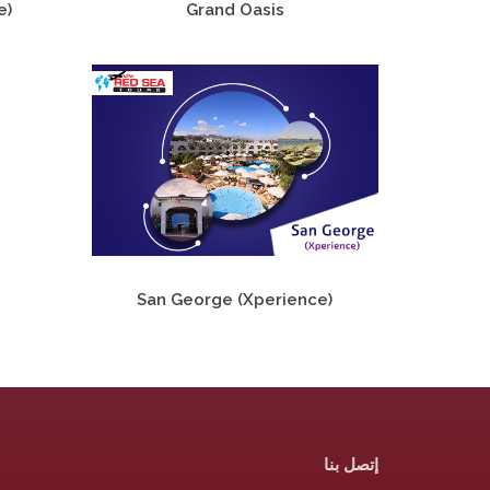
e)
Grand Oasis
San George (Xperience)
إتصل بنا