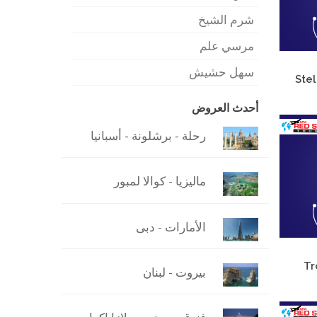
شرم الشيخ
مرسي علم
سهل حشيش
Ste
أحدث العروض
رحلة - برشلونة - أسبانيا
ماليزيا - كوالا لمبور
الأمارات - دبى
Tr
بيروت - لبنان