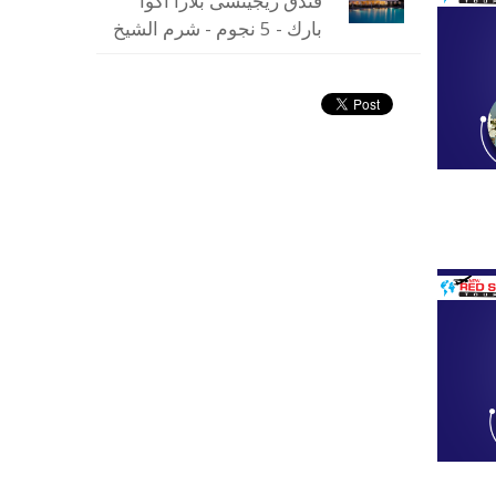
فندق ريجينسى بلازا اكوا
بارك - 5 نجوم - شرم الشيخ